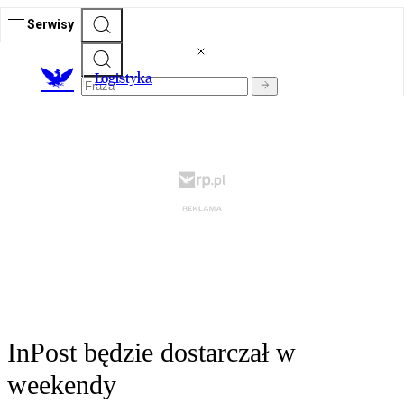
Serwisy
L
ogistyka
InPost będzie dostarczał w
weekendy