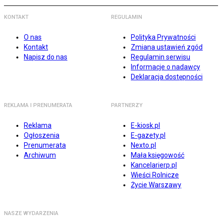
KONTAKT
REGULAMIN
O nas
Polityka Prywatności
Kontakt
Zmiana ustawień zgód
Napisz do nas
Regulamin serwisu
Informacje o nadawcy
Deklaracja dostępności
REKLAMA I PRENUMERATA
PARTNERZY
Reklama
E-kiosk.pl
Ogłoszenia
E-gazety.pl
Prenumerata
Nexto.pl
Archiwum
Mała księgowość
Kancelarierp.pl
Wieści Rolnicze
Życie Warszawy
NASZE WYDARZENIA