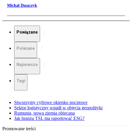
Michał Duszczyk
Powiązane
Polecane
Najnowsze
Tagi
Stworzymy cyfrowe okienko pocztowe
Sektor logistyczny wpadł w objęcia geopolityki
Rumunia, nowa ziemia obiecana
Jak branża TSL ma raportować ESG?
Promowane treści