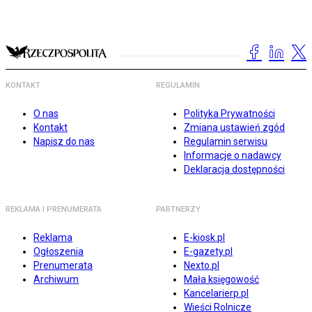
KONTAKT
REGULAMIN
O nas
Polityka Prywatności
Kontakt
Zmiana ustawień zgód
Napisz do nas
Regulamin serwisu
Informacje o nadawcy
Deklaracja dostępności
REKLAMA I PRENUMERATA
PARTNERZY
Reklama
E-kiosk.pl
Ogłoszenia
E-gazety.pl
Prenumerata
Nexto.pl
Archiwum
Mała księgowość
Kancelarierp.pl
Wieści Rolnicze