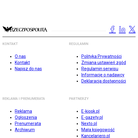
KONTAKT
REGULAMIN
O nas
Polityka Prywatności
Kontakt
Zmiana ustawień zgód
Napisz do nas
Regulamin serwisu
Informacje o nadawcy
Deklaracja dostępności
REKLAMA I PRENUMERATA
PARTNERZY
Reklama
E-kiosk.pl
Ogłoszenia
E-gazety.pl
Prenumerata
Nexto.pl
Archiwum
Mała księgowość
Kancelarierp.pl