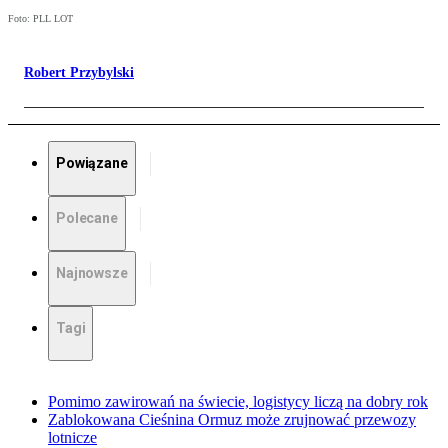
Foto: PLL LOT
Robert Przybylski
Powiązane
Polecane
Najnowsze
Tagi
Pomimo zawirowań na świecie, logistycy liczą na dobry rok
Zablokowana Cieśnina Ormuz może zrujnować przewozy
lotnicze