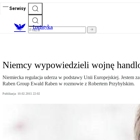
Serwisy
L
ogistyka
Niemcy wypowiedzieli wojnę hand
Niemiecka regulacja uderza w podstawy Unii Europejskiej. Jestem z
Raben Group Ewald Raben w rozmowie z Robertem Przybylskim.
Publikacja:
10.02.2015 22:02