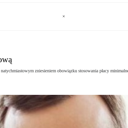
lową
a natychmiastowym zniesieniem obowiązku stosowania płacy minimalne