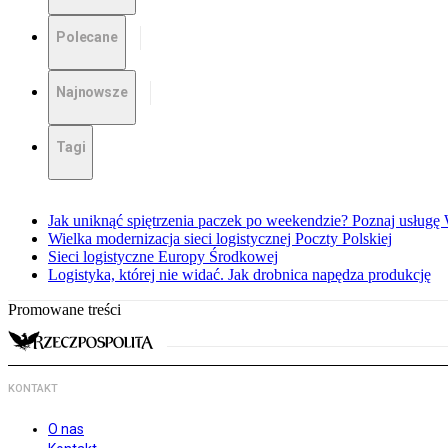
Polecane
Najnowsze
Tagi
Jak uniknąć spiętrzenia paczek po weekendzie? Poznaj usług
Wielka modernizacja sieci logistycznej Poczty Polskiej
Sieci logistyczne Europy Środkowej
Logistyka, której nie widać. Jak drobnica napędza produkcję
Promowane treści
KONTAKT
O nas