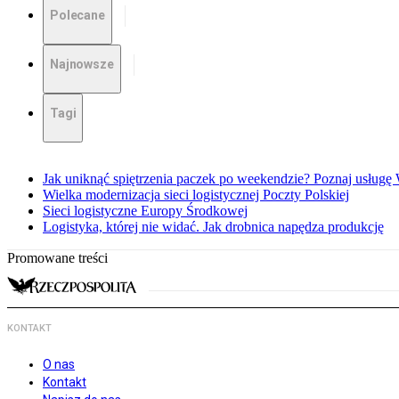
Polecane
Najnowsze
Tagi
Jak uniknąć spiętrzenia paczek po weekendzie? Poznaj usług
Wielka modernizacja sieci logistycznej Poczty Polskiej
Sieci logistyczne Europy Środkowej
Logistyka, której nie widać. Jak drobnica napędza produkcję
Promowane treści
KONTAKT
O nas
Kontakt