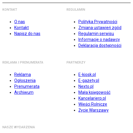
KONTAKT
REGULAMIN
O nas
Polityka Prywatności
Kontakt
Zmiana ustawień zgód
Napisz do nas
Regulamin serwisu
Informacje o nadawcy
Deklaracja dostępności
REKLAMA I PRENUMERATA
PARTNERZY
Reklama
E-kiosk.pl
Ogłoszenia
E-gazety.pl
Prenumerata
Nexto.pl
Archiwum
Mała księgowość
Kancelarierp.pl
Wieści Rolnicze
Życie Warszawy
NASZE WYDARZENIA