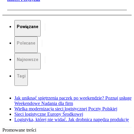
Powiązane
Polecane
Najnowsze
Tagi
Jak uniknąć spiętrzenia paczek po weekendzie? Poznaj usługę
Weekendowe Nadania dla firm
Wielka modernizacja sieci logistycznej Poczty Polskiej
Sieci logistyczne Europy Środkowej
Logistyka, której nie widać. Jak drobnica napędza produkcję
Promowane treści