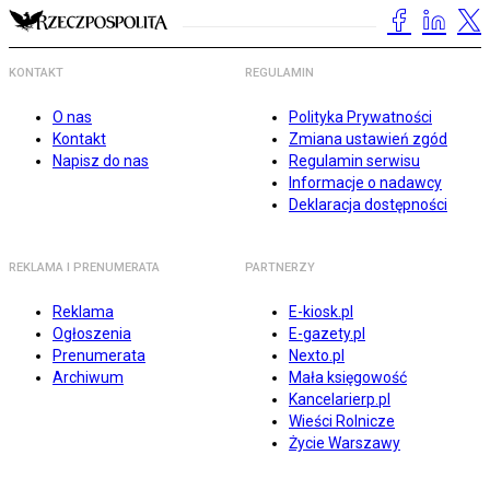
KONTAKT
REGULAMIN
O nas
Polityka Prywatności
Kontakt
Zmiana ustawień zgód
Napisz do nas
Regulamin serwisu
Informacje o nadawcy
Deklaracja dostępności
REKLAMA I PRENUMERATA
PARTNERZY
Reklama
E-kiosk.pl
Ogłoszenia
E-gazety.pl
Prenumerata
Nexto.pl
Archiwum
Mała księgowość
Kancelarierp.pl
Wieści Rolnicze
Życie Warszawy