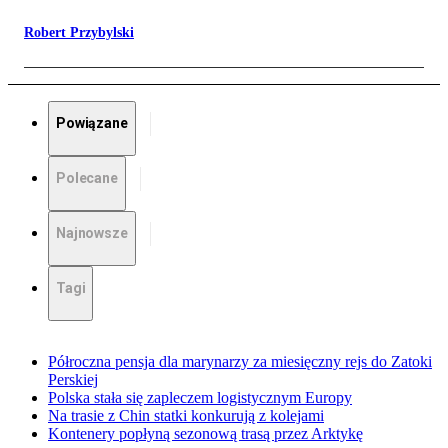
Robert Przybylski
Powiązane
Polecane
Najnowsze
Tagi
Półroczna pensja dla marynarzy za miesięczny rejs do Zatoki
Perskiej
Polska stała się zapleczem logistycznym Europy
Na trasie z Chin statki konkurują z kolejami
Kontenery popłyną sezonową trasą przez Arktykę