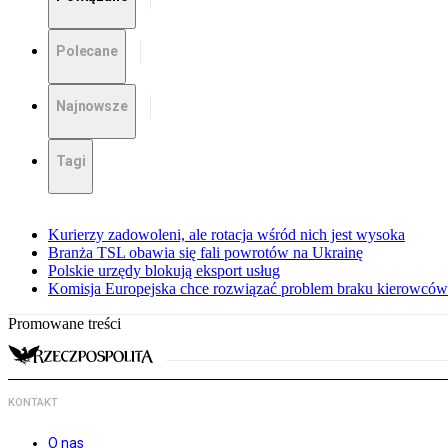
Polecane
Najnowsze
Tagi
Kurierzy zadowoleni, ale rotacja wśród nich jest wysoka
Branża TSL obawia się fali powrotów na Ukrainę
Polskie urzędy blokują eksport usług
Komisja Europejska chce rozwiązać problem braku kierowc
Promowane treści
KONTAKT
O nas