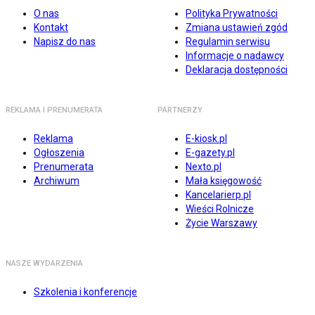
O nas
Polityka Prywatności
Kontakt
Zmiana ustawień zgód
Napisz do nas
Regulamin serwisu
Informacje o nadawcy
Deklaracja dostępności
REKLAMA I PRENUMERATA
PARTNERZY
Reklama
E-kiosk.pl
Ogłoszenia
E-gazety.pl
Prenumerata
Nexto.pl
Archiwum
Mała księgowość
Kancelarierp.pl
Wieści Rolnicze
Życie Warszawy
NASZE WYDARZENIA
Szkolenia i konferencje