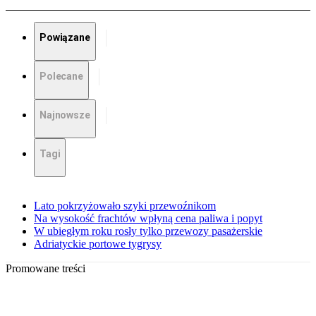
Powiązane
Polecane
Najnowsze
Tagi
Lato pokrzyżowało szyki przewoźnikom
Na wysokość frachtów wpłyną cena paliwa i popyt
W ubiegłym roku rosły tylko przewozy pasażerskie
Adriatyckie portowe tygrysy
Promowane treści