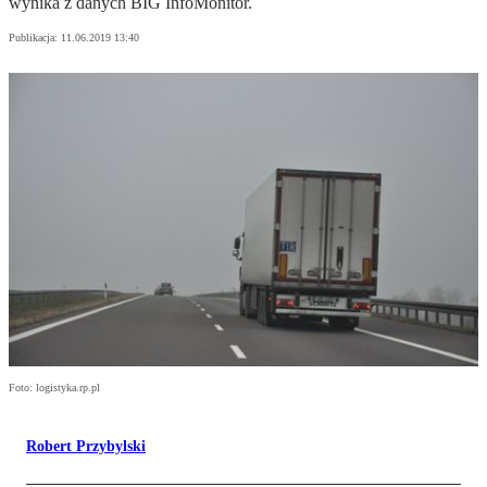
wynika z danych BIG InfoMonitor.
Publikacja:
11.06.2019 13:40
Foto: logistyka.rp.pl
Robert Przybylski