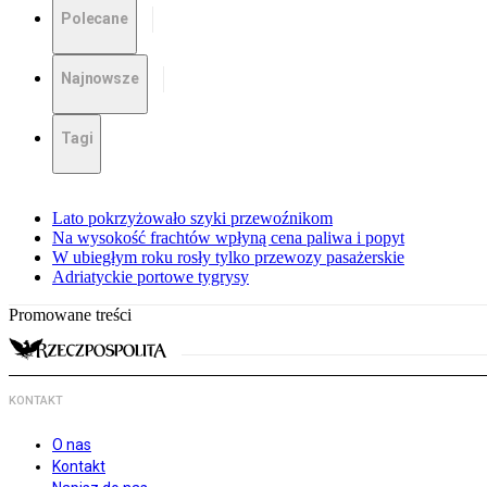
Polecane
Najnowsze
Tagi
Lato pokrzyżowało szyki przewoźnikom
Na wysokość frachtów wpłyną cena paliwa i popyt
W ubiegłym roku rosły tylko przewozy pasażerskie
Adriatyckie portowe tygrysy
Promowane treści
KONTAKT
O nas
Kontakt