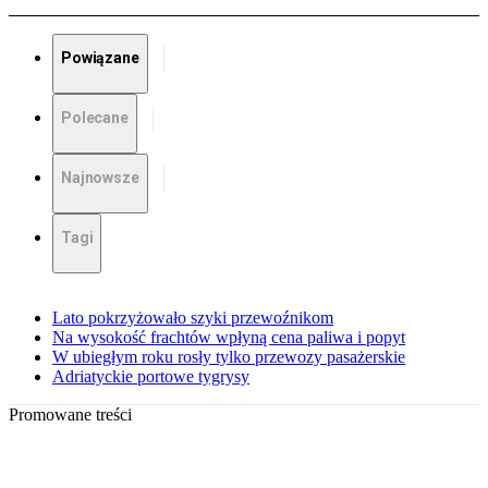
Powiązane
Polecane
Najnowsze
Tagi
Lato pokrzyżowało szyki przewoźnikom
Na wysokość frachtów wpłyną cena paliwa i popyt
W ubiegłym roku rosły tylko przewozy pasażerskie
Adriatyckie portowe tygrysy
Promowane treści