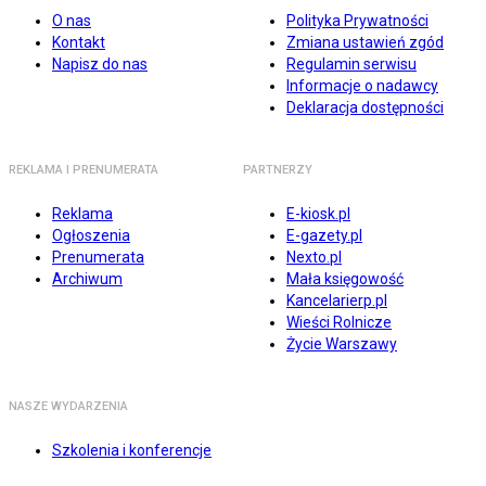
O nas
Polityka Prywatności
Kontakt
Zmiana ustawień zgód
Napisz do nas
Regulamin serwisu
Informacje o nadawcy
Deklaracja dostępności
REKLAMA I PRENUMERATA
PARTNERZY
Reklama
E-kiosk.pl
Ogłoszenia
E-gazety.pl
Prenumerata
Nexto.pl
Archiwum
Mała księgowość
Kancelarierp.pl
Wieści Rolnicze
Życie Warszawy
NASZE WYDARZENIA
Szkolenia i konferencje