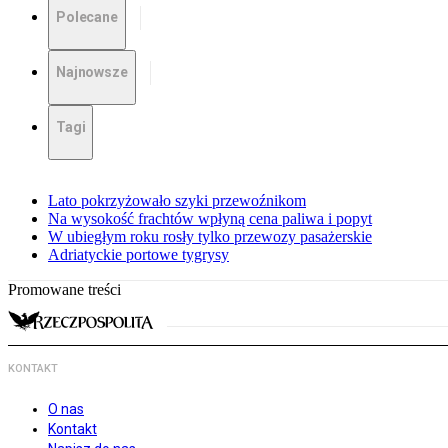
Polecane
Najnowsze
Tagi
Lato pokrzyżowało szyki przewoźnikom
Na wysokość frachtów wpłyną cena paliwa i popyt
W ubiegłym roku rosły tylko przewozy pasażerskie
Adriatyckie portowe tygrysy
Promowane treści
KONTAKT
O nas
Kontakt