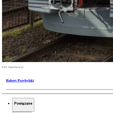
Foto: logistyka.rp.pl
Robert Przybylski
Powiązane