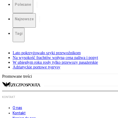
Polecane
Najnowsze
Tagi
Lato pokrzyżowało szyki przewoźnikom
Na wysokość frachtów wpłyną cena paliwa i popyt
W ubiegłym roku rosły tylko przewozy pasażerskie
Adriatyckie portowe tygrysy
Promowane treści
KONTAKT
O nas
Kontakt