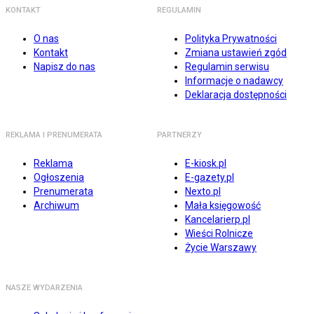
KONTAKT
REGULAMIN
O nas
Polityka Prywatności
Kontakt
Zmiana ustawień zgód
Napisz do nas
Regulamin serwisu
Informacje o nadawcy
Deklaracja dostępności
REKLAMA I PRENUMERATA
PARTNERZY
Reklama
E-kiosk.pl
Ogłoszenia
E-gazety.pl
Prenumerata
Nexto.pl
Archiwum
Mała księgowość
Kancelarierp.pl
Wieści Rolnicze
Życie Warszawy
NASZE WYDARZENIA