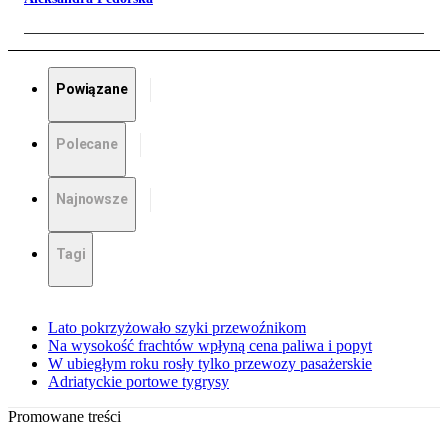
Powiązane
Polecane
Najnowsze
Tagi
Lato pokrzyżowało szyki przewoźnikom
Na wysokość frachtów wpłyną cena paliwa i popyt
W ubiegłym roku rosły tylko przewozy pasażerskie
Adriatyckie portowe tygrysy
Promowane treści