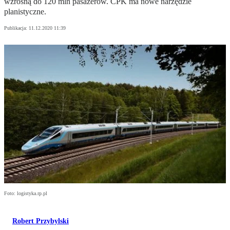
wzrosną do 120 mln pasażerów. CPK ma nowe narzędzie
planistyczne.
Publikacja:
11.12.2020 11:39
Foto: logistyka.rp.pl
Robert Przybylski