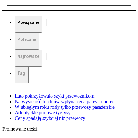
Powiązane
Polecane
Najnowsze
Tagi
Lato pokrzyżowało szyki przewoźnikom
Na wysokość frachtów wpłyną cena paliwa i popyt
W ubiegłym roku rosły tylko przewozy pasażerskie
Adriatyckie portowe tygrysy
Ceny spadają szybciej niż przewozy
Promowane treści