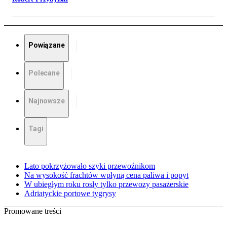
Powiązane
Polecane
Najnowsze
Tagi
Lato pokrzyżowało szyki przewoźnikom
Na wysokość frachtów wpłyną cena paliwa i popyt
W ubiegłym roku rosły tylko przewozy pasażerskie
Adriatyckie portowe tygrysy
Promowane treści