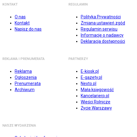
KONTAKT
REGULAMIN
O nas
Polityka Prywatności
Kontakt
Zmiana ustawień zgód
Napisz do nas
Regulamin serwisu
Informacje o nadawcy
Deklaracja dostępności
REKLAMA I PRENUMERATA
PARTNERZY
Reklama
E-kiosk.pl
Ogłoszenia
E-gazety.pl
Prenumerata
Nexto.pl
Archiwum
Mała księgowość
Kancelarierp.pl
Wieści Rolnicze
Życie Warszawy
NASZE WYDARZENIA