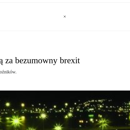
cą za bezumowny brexit
woźników.