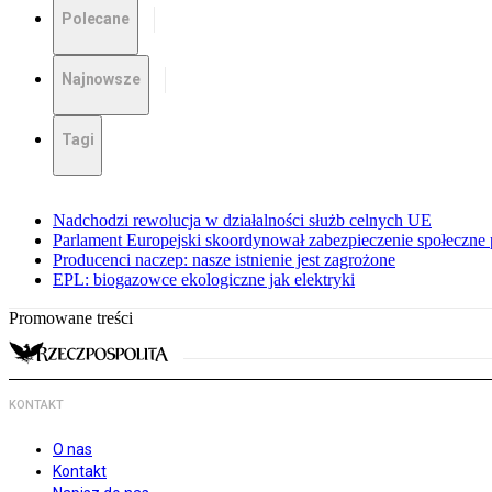
Polecane
Najnowsze
Tagi
Nadchodzi rewolucja w działalności służb celnych UE
Parlament Europejski skoordynował zabezpieczenie społeczn
Producenci naczep: nasze istnienie jest zagrożone
EPL: biogazowce ekologiczne jak elektryki
Promowane treści
KONTAKT
O nas
Kontakt