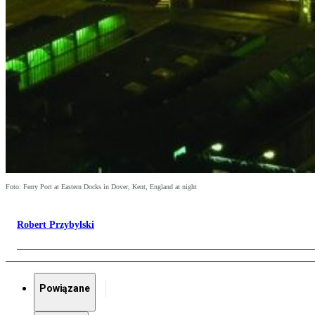
Foto: Ferry Port at Eastern Docks in Dover, Kent, England at night
Robert Przybylski
Powiązane