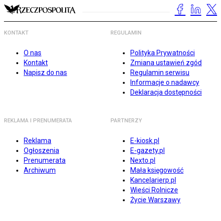
KONTAKT
REGULAMIN
O nas
Polityka Prywatności
Kontakt
Zmiana ustawień zgód
Napisz do nas
Regulamin serwisu
Informacje o nadawcy
Deklaracja dostępności
REKLAMA I PRENUMERATA
PARTNERZY
Reklama
E-kiosk.pl
Ogłoszenia
E-gazety.pl
Prenumerata
Nexto.pl
Archiwum
Mała księgowość
Kancelarierp.pl
Wieści Rolnicze
Życie Warszawy