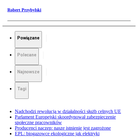
Robert Przybylski
Powiązane
Polecane
Najnowsze
Tagi
Nadchodzi rewolucja w działalności służb celnych UE
Parlament Europejski skoordynował zabezpieczenie
społeczne pracowników
Producenci naczep: nasze istnienie jest zagrożone
EPL: biogazowce ekologiczne jak elektryki