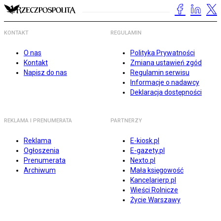
KONTAKT
REGULAMIN
O nas
Polityka Prywatności
Kontakt
Zmiana ustawień zgód
Napisz do nas
Regulamin serwisu
Informacje o nadawcy
Deklaracja dostępności
REKLAMA I PRENUMERATA
PARTNERZY
Reklama
E-kiosk.pl
Ogłoszenia
E-gazety.pl
Prenumerata
Nexto.pl
Archiwum
Mała księgowość
Kancelarierp.pl
Wieści Rolnicze
Życie Warszawy