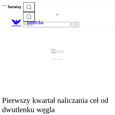
Serwisy
L
ogistyka
Pierwszy kwartał naliczania ceł od
dwutlenku węgla