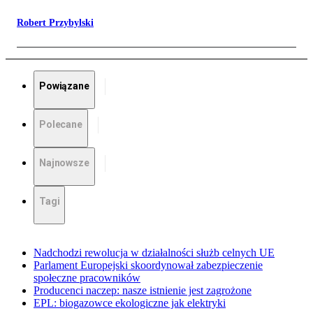
Robert Przybylski
Powiązane
Polecane
Najnowsze
Tagi
Nadchodzi rewolucja w działalności służb celnych UE
Parlament Europejski skoordynował zabezpieczenie
społeczne pracowników
Producenci naczep: nasze istnienie jest zagrożone
EPL: biogazowce ekologiczne jak elektryki