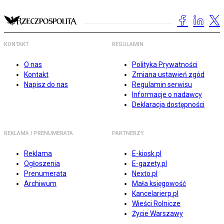
KONTAKT
REGULAMIN
O nas
Polityka Prywatności
Kontakt
Zmiana ustawień zgód
Napisz do nas
Regulamin serwisu
Informacje o nadawcy
Deklaracja dostępności
REKLAMA I PRENUMERATA
PARTNERZY
Reklama
E-kiosk.pl
Ogłoszenia
E-gazety.pl
Prenumerata
Nexto.pl
Archiwum
Mała księgowość
Kancelarierp.pl
Wieści Rolnicze
Życie Warszawy