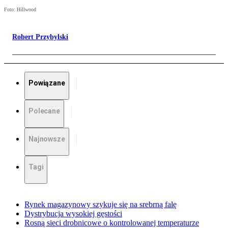
Foto: Hillwood
Robert Przybylski
Powiązane
Polecane
Najnowsze
Tagi
Rynek magazynowy szykuje się na srebrną falę
Dystrybucja wysokiej gęstości
Rosną sieci drobnicowe o kontrolowanej temperaturze