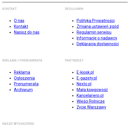
KONTAKT
REGULAMIN
O nas
Polityka Prywatności
Kontakt
Zmiana ustawień zgód
Napisz do nas
Regulamin serwisu
Informacje o nadawcy
Deklaracja dostępności
REKLAMA I PRENUMERATA
PARTNERZY
Reklama
E-kiosk.pl
Ogłoszenia
E-gazety.pl
Prenumerata
Nexto.pl
Archiwum
Mała księgowość
Kancelarierp.pl
Wieści Rolnicze
Życie Warszawy
NASZE WYDARZENIA