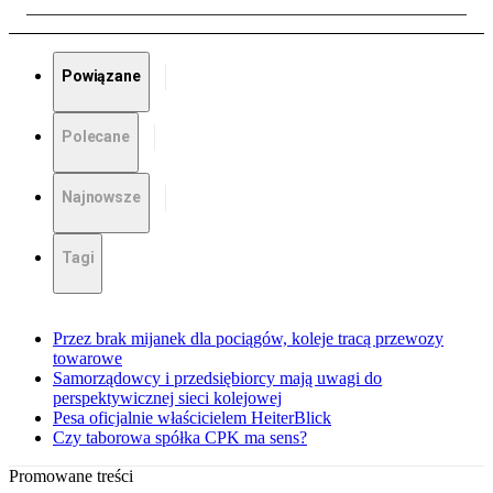
Powiązane
Polecane
Najnowsze
Tagi
Przez brak mijanek dla pociągów, koleje tracą przewozy
towarowe
Samorządowcy i przedsiębiorcy mają uwagi do
perspektywicznej sieci kolejowej
Pesa oficjalnie właścicielem HeiterBlick
Czy taborowa spółka CPK ma sens?
Promowane treści