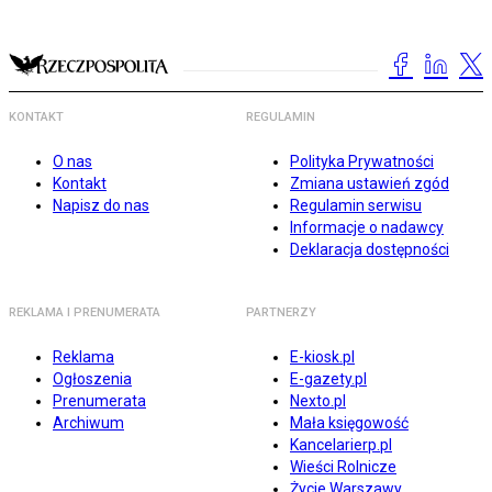
KONTAKT
REGULAMIN
O nas
Polityka Prywatności
Kontakt
Zmiana ustawień zgód
Napisz do nas
Regulamin serwisu
Informacje o nadawcy
Deklaracja dostępności
REKLAMA I PRENUMERATA
PARTNERZY
Reklama
E-kiosk.pl
Ogłoszenia
E-gazety.pl
Prenumerata
Nexto.pl
Archiwum
Mała księgowość
Kancelarierp.pl
Wieści Rolnicze
Życie Warszawy