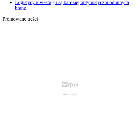
Logistycy inwestują i są bardziej optymistyczni od innych
branż
Promowane treści