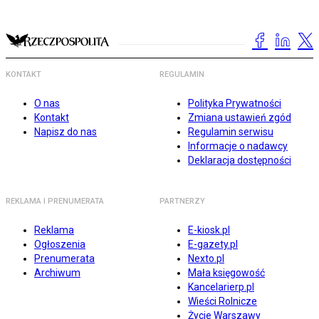
KONTAKT
REGULAMIN
O nas
Polityka Prywatności
Kontakt
Zmiana ustawień zgód
Napisz do nas
Regulamin serwisu
Informacje o nadawcy
Deklaracja dostępności
REKLAMA I PRENUMERATA
PARTNERZY
Reklama
E-kiosk.pl
Ogłoszenia
E-gazety.pl
Prenumerata
Nexto.pl
Archiwum
Mała księgowość
Kancelarierp.pl
Wieści Rolnicze
Życie Warszawy