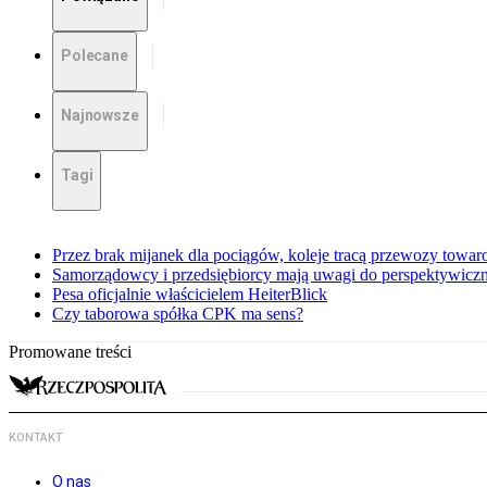
Polecane
Najnowsze
Tagi
Przez brak mijanek dla pociągów, koleje tracą przewozy towa
Samorządowcy i przedsiębiorcy mają uwagi do perspektywiczne
Pesa oficjalnie właścicielem HeiterBlick
Czy taborowa spółka CPK ma sens?
Promowane treści
KONTAKT
O nas