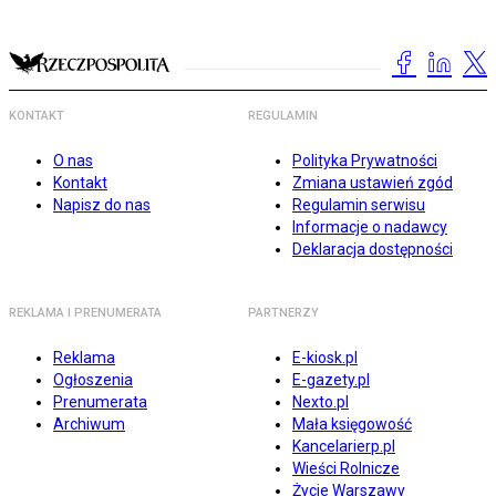
KONTAKT
REGULAMIN
O nas
Polityka Prywatności
Kontakt
Zmiana ustawień zgód
Napisz do nas
Regulamin serwisu
Informacje o nadawcy
Deklaracja dostępności
REKLAMA I PRENUMERATA
PARTNERZY
Reklama
E-kiosk.pl
Ogłoszenia
E-gazety.pl
Prenumerata
Nexto.pl
Archiwum
Mała księgowość
Kancelarierp.pl
Wieści Rolnicze
Życie Warszawy