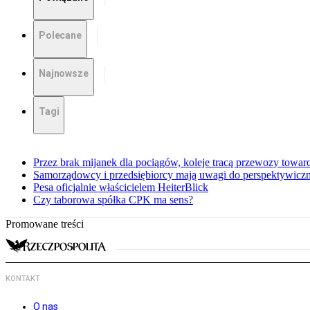
Polecane
Najnowsze
Tagi
Przez brak mijanek dla pociągów, koleje tracą przewozy towa
Samorządowcy i przedsiębiorcy mają uwagi do perspektywiczne
Pesa oficjalnie właścicielem HeiterBlick
Czy taborowa spółka CPK ma sens?
Promowane treści
KONTAKT
O nas