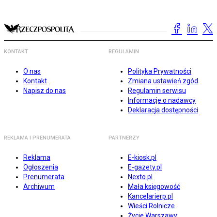
KONTAKT
REGULAMIN
O nas
Polityka Prywatności
Kontakt
Zmiana ustawień zgód
Napisz do nas
Regulamin serwisu
Informacje o nadawcy
Deklaracja dostępności
REKLAMA I PRENUMERATA
PARTNERZY
Reklama
E-kiosk.pl
Ogłoszenia
E-gazety.pl
Prenumerata
Nexto.pl
Archiwum
Mała księgowość
Kancelarierp.pl
Wieści Rolnicze
Życie Warszawy