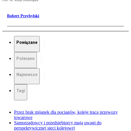
Foto: fot. Koleje Dolnośląskie
Robert Przybylski
Powiązane
Polecane
Najnowsze
Tagi
Przez brak mijanek dla pociągów, koleje tracą przewozy
towarowe
Samorządowcy i przedsiębiorcy mają uwagi do
perspektywicznej sieci kolejowej