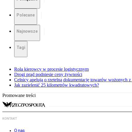
Polecane
Najnowsze
Tagi
Rola kierowcy w procesie logistycznym
Drogi prąd podniesie ceny żywności
Celnicy apelują o rzetelną dokumentację towarów wożonych 
Jak zazielenić 25 kilometrów kwadratowych?
Promowane treści
KONTAKT
O nas