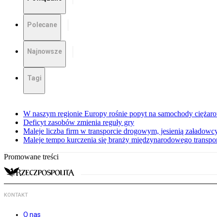
Polecane
Najnowsze
Tagi
W naszym regionie Europy rośnie popyt na samochody ciężar
Deficyt zasobów zmienia reguły gry
Maleje liczba firm w transporcie drogowym, jesienią załadowcy
Maleje tempo kurczenia się branży międzynarodowego transp
Promowane treści
KONTAKT
O nas