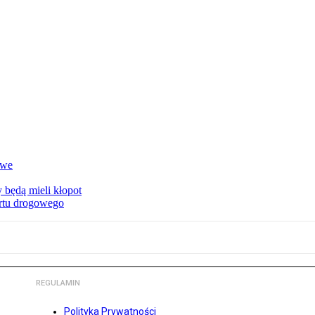
owe
 będą mieli kłopot
ortu drogowego
REGULAMIN
Polityka Prywatności