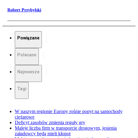
Robert Przybylski
Powiązane
Polecane
Najnowsze
Tagi
W naszym regionie Europy rośnie popyt na samochody
ciężarowe
Deficyt zasobów zmienia reguły gry
Maleje liczba firm w transporcie drogowym, jesienią
załadowcy będą mieli kłopot