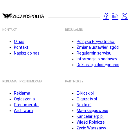
KONTAKT
REGULAMIN
O nas
Polityka Prywatności
Kontakt
Zmiana ustawień zgód
Napisz do nas
Regulamin serwisu
Informacje o nadawcy
Deklaracja dostępności
REKLAMA I PRENUMERATA
PARTNERZY
Reklama
E-kiosk.pl
Ogłoszenia
E-gazety.pl
Prenumerata
Nexto.pl
Archiwum
Mała księgowość
Kancelarierp.pl
Wieści Rolnicze
Życie Warszawy