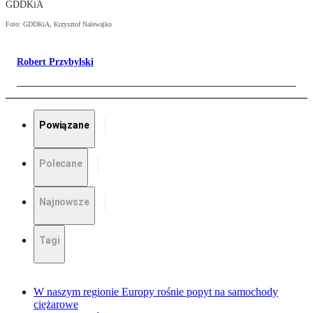
GDDKiA
Foto: GDDKiA, Krzysztof Nalewajko
Robert Przybylski
Powiązane
Polecane
Najnowsze
Tagi
W naszym regionie Europy rośnie popyt na samochody
ciężarowe