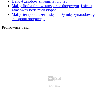
Deficyt zasobów zmienia reguły gry
Maleje liczba firm w transporcie drogowym, jesienią
załadowcy będą mieli kłopot
Maleje tempo kurczenia się branży międzynarodowego
transportu drogowego
Promowane treści