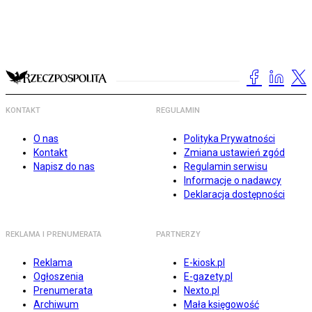
KONTAKT
REGULAMIN
O nas
Polityka Prywatności
Kontakt
Zmiana ustawień zgód
Napisz do nas
Regulamin serwisu
Informacje o nadawcy
Deklaracja dostępności
REKLAMA I PRENUMERATA
PARTNERZY
Reklama
E-kiosk.pl
Ogłoszenia
E-gazety.pl
Prenumerata
Nexto.pl
Archiwum
Mała księgowość