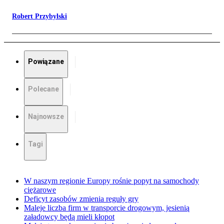
Robert Przybylski
Powiązane
Polecane
Najnowsze
Tagi
W naszym regionie Europy rośnie popyt na samochody
ciężarowe
Deficyt zasobów zmienia reguły gry
Maleje liczba firm w transporcie drogowym, jesienią
załadowcy będą mieli kłopot