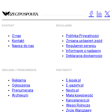
KONTAKT
REGULAMIN
O nas
Polityka Prywatności
Kontakt
Zmiana ustawień zgód
Napisz do nas
Regulamin serwisu
Informacje o nadawcy
Deklaracja dostępności
REKLAMA I PRENUMERATA
PARTNERZY
Reklama
E-kiosk.pl
Ogłoszenia
E-gazety.pl
Prenumerata
Nexto.pl
Archiwum
Mała księgowość
Kancelarierp.pl
Wieści Rolnicze
Życie Warszawy