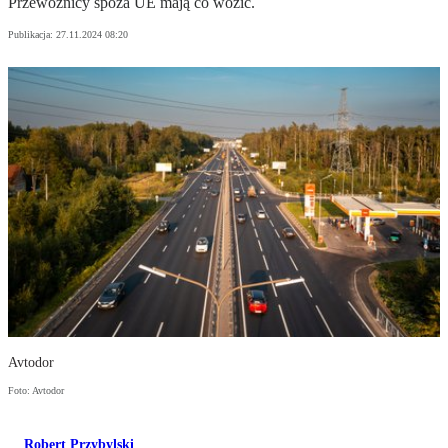
Przewoźnicy spoza UE mają co wozić.
Publikacja:
27.11.2024 08:20
Avtodor
Foto: Avtodor
Robert Przybylski