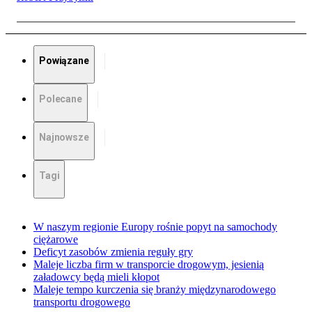
Powiązane
Polecane
Najnowsze
Tagi
W naszym regionie Europy rośnie popyt na samochody
ciężarowe
Deficyt zasobów zmienia reguły gry
Maleje liczba firm w transporcie drogowym, jesienią
załadowcy będą mieli kłopot
Maleje tempo kurczenia się branży międzynarodowego
transportu drogowego