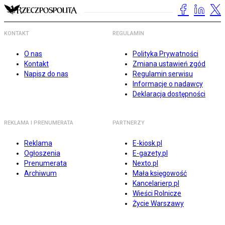
KONTAKT
REGULAMIN
O nas
Polityka Prywatności
Kontakt
Zmiana ustawień zgód
Napisz do nas
Regulamin serwisu
Informacje o nadawcy
Deklaracja dostępności
REKLAMA I PRENUMERATA
PARTNERZY
Reklama
E-kiosk.pl
Ogłoszenia
E-gazety.pl
Prenumerata
Nexto.pl
Archiwum
Mała księgowość
Kancelarierp.pl
Wieści Rolnicze
Życie Warszawy