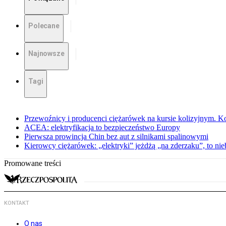
Polecane
Najnowsze
Tagi
Przewoźnicy i producenci ciężarówek na kursie kolizyjnym. Ko
ACEA: elektryfikacja to bezpieczeństwo Europy
Pierwsza prowincja Chin bez aut z silnikami spalinowymi
Kierowcy ciężarówek: „elektryki” jeżdżą „na zderzaku”, to ni
Promowane treści
KONTAKT
O nas