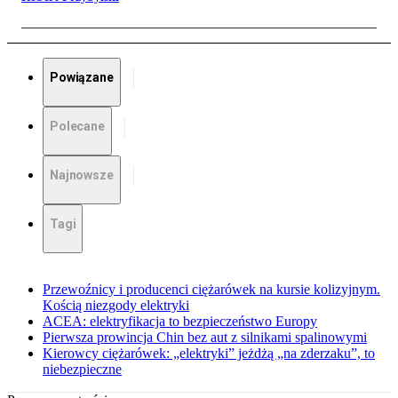
Powiązane
Polecane
Najnowsze
Tagi
Przewoźnicy i producenci ciężarówek na kursie kolizyjnym.
Kością niezgody elektryki
ACEA: elektryfikacja to bezpieczeństwo Europy
Pierwsza prowincja Chin bez aut z silnikami spalinowymi
Kierowcy ciężarówek: „elektryki” jeżdżą „na zderzaku”, to
niebezpieczne