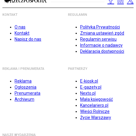
KONTAKT
REGULAMIN
O nas
Polityka Prywatności
Kontakt
Zmiana ustawień zgód
Napisz do nas
Regulamin serwisu
Informacje o nadawcy
Deklaracja dostępności
REKLAMA I PRENUMERATA
PARTNERZY
Reklama
E-kiosk.pl
Ogłoszenia
E-gazety.pl
Prenumerata
Nexto.pl
Archiwum
Mała księgowość
Kancelarierp.pl
Wieści Rolnicze
Życie Warszawy
NASZE WYDARZENIA