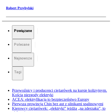
Robert Przybylski
Powiązane
Polecane
Najnowsze
Tagi
Przewoźnicy i producenci ciężarówek na kursie kolizyjnym.
Kością niezgody elektryki
ACEA: elektryfikacja to bezpieczeństwo Europy
Pierwsza prowincja Chin bez aut z silnikami spalinowymi
Kierowcy ciężarówek: „elektryki” jeżdżą „na zderzaku”, to