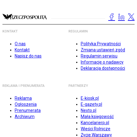
KONTAKT
REGULAMIN
O nas
Polityka Prywatności
Kontakt
Zmiana ustawień zgód
Napisz do nas
Regulamin serwisu
Informacje o nadawcy
Deklaracja dostępności
REKLAMA I PRENUMERATA
PARTNERZY
Reklama
E-kiosk.pl
Ogłoszenia
E-gazety.pl
Prenumerata
Nexto.pl
Archiwum
Mała księgowość
Kancelarierp.pl
Wieści Rolnicze
Życie Warszawy