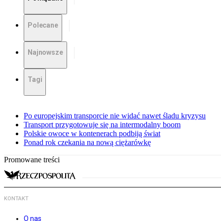
Polecane
Najnowsze
Tagi
Po europejskim transporcie nie widać nawet śladu kryzysu
Transport przygotowuje się na intermodalny boom
Polskie owoce w kontenerach podbiją świat
Ponad rok czekania na nową ciężarówkę
Promowane treści
KONTAKT
O nas