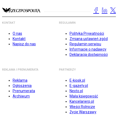
KONTAKT
REGULAMIN
O nas
Polityka Prywatności
Kontakt
Zmiana ustawień zgód
Napisz do nas
Regulamin serwisu
Informacje o nadawcy
Deklaracja dostępności
REKLAMA I PRENUMERATA
PARTNERZY
Reklama
E-kiosk.pl
Ogłoszenia
E-gazety.pl
Prenumerata
Nexto.pl
Archiwum
Mała księgowość
Kancelarierp.pl
Wieści Rolnicze
Życie Warszawy