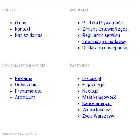
KONTAKT
REGULAMIN
O nas
Polityka Prywatności
Kontakt
Zmiana ustawień zgód
Napisz do nas
Regulamin serwisu
Informacje o nadawcy
Deklaracja dostępności
REKLAMA I PRENUMERATA
PARTNERZY
Reklama
E-kiosk.pl
Ogłoszenia
E-gazety.pl
Prenumerata
Nexto.pl
Archiwum
Mała księgowość
Kancelarierp.pl
Wieści Rolnicze
Życie Warszawy
NASZE WYDARZENIA