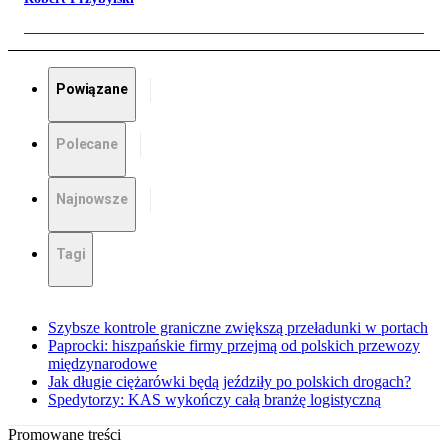
Powiązane
Polecane
Najnowsze
Tagi
Szybsze kontrole graniczne zwiększą przeładunki w portach
Paprocki: hiszpańskie firmy przejmą od polskich przewozy
międzynarodowe
Jak długie ciężarówki będą jeździły po polskich drogach?
Spedytorzy: KAS wykończy całą branżę logistyczną
Promowane treści