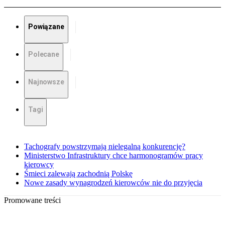
Powiązane
Polecane
Najnowsze
Tagi
Tachografy powstrzymają nielegalną konkurencję?
Ministerstwo Infrastruktury chce harmonogramów pracy
kierowcy
Śmieci zalewają zachodnią Polskę
Nowe zasady wynagrodzeń kierowców nie do przyjęcia
Promowane treści