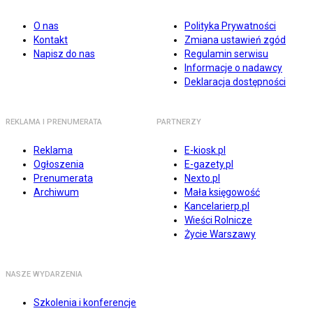
O nas
Polityka Prywatności
Kontakt
Zmiana ustawień zgód
Napisz do nas
Regulamin serwisu
Informacje o nadawcy
Deklaracja dostępności
REKLAMA I PRENUMERATA
PARTNERZY
Reklama
E-kiosk.pl
Ogłoszenia
E-gazety.pl
Prenumerata
Nexto.pl
Archiwum
Mała księgowość
Kancelarierp.pl
Wieści Rolnicze
Życie Warszawy
NASZE WYDARZENIA
Szkolenia i konferencje