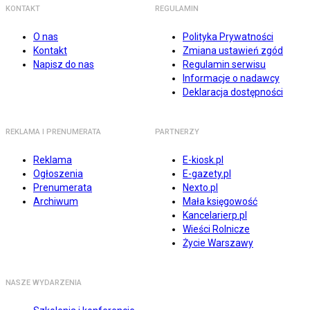
KONTAKT
REGULAMIN
O nas
Polityka Prywatności
Kontakt
Zmiana ustawień zgód
Napisz do nas
Regulamin serwisu
Informacje o nadawcy
Deklaracja dostępności
REKLAMA I PRENUMERATA
PARTNERZY
Reklama
E-kiosk.pl
Ogłoszenia
E-gazety.pl
Prenumerata
Nexto.pl
Archiwum
Mała księgowość
Kancelarierp.pl
Wieści Rolnicze
Życie Warszawy
NASZE WYDARZENIA