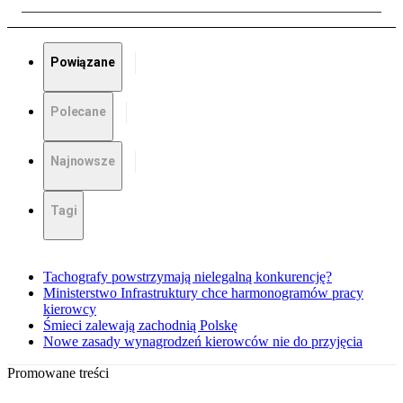
Powiązane
Polecane
Najnowsze
Tagi
Tachografy powstrzymają nielegalną konkurencję?
Ministerstwo Infrastruktury chce harmonogramów pracy
kierowcy
Śmieci zalewają zachodnią Polskę
Nowe zasady wynagrodzeń kierowców nie do przyjęcia
Promowane treści