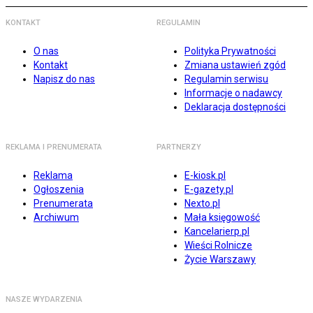
KONTAKT
REGULAMIN
O nas
Polityka Prywatności
Kontakt
Zmiana ustawień zgód
Napisz do nas
Regulamin serwisu
Informacje o nadawcy
Deklaracja dostępności
REKLAMA I PRENUMERATA
PARTNERZY
Reklama
E-kiosk.pl
Ogłoszenia
E-gazety.pl
Prenumerata
Nexto.pl
Archiwum
Mała księgowość
Kancelarierp.pl
Wieści Rolnicze
Życie Warszawy
NASZE WYDARZENIA