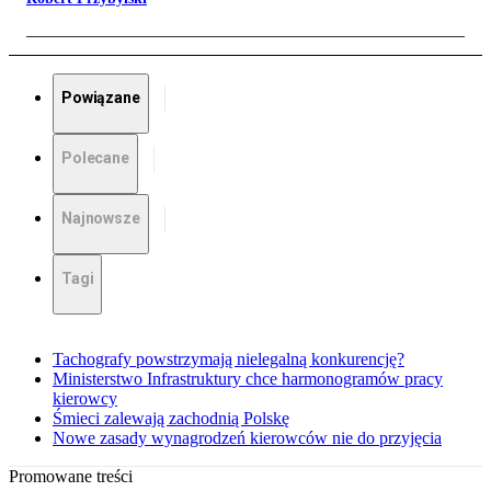
Powiązane
Polecane
Najnowsze
Tagi
Tachografy powstrzymają nielegalną konkurencję?
Ministerstwo Infrastruktury chce harmonogramów pracy
kierowcy
Śmieci zalewają zachodnią Polskę
Nowe zasady wynagrodzeń kierowców nie do przyjęcia
Promowane treści