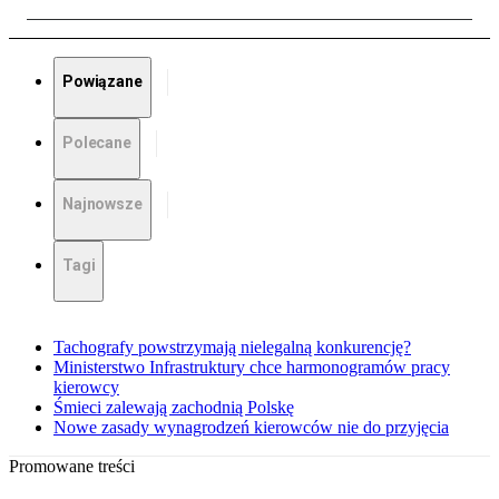
Powiązane
Polecane
Najnowsze
Tagi
Tachografy powstrzymają nielegalną konkurencję?
Ministerstwo Infrastruktury chce harmonogramów pracy
kierowcy
Śmieci zalewają zachodnią Polskę
Nowe zasady wynagrodzeń kierowców nie do przyjęcia
Promowane treści