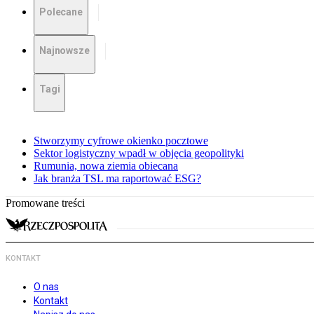
Polecane
Najnowsze
Tagi
Stworzymy cyfrowe okienko pocztowe
Sektor logistyczny wpadł w objęcia geopolityki
Rumunia, nowa ziemia obiecana
Jak branża TSL ma raportować ESG?
Promowane treści
KONTAKT
O nas
Kontakt