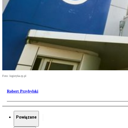
Foto: logistyka.rp.pl
Robert Przybylski
Powiązane