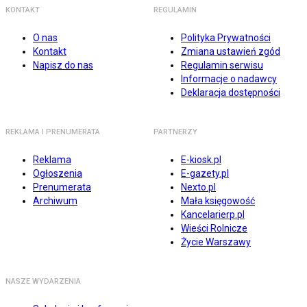
KONTAKT
REGULAMIN
O nas
Polityka Prywatności
Kontakt
Zmiana ustawień zgód
Napisz do nas
Regulamin serwisu
Informacje o nadawcy
Deklaracja dostępności
REKLAMA I PRENUMERATA
PARTNERZY
Reklama
E-kiosk.pl
Ogłoszenia
E-gazety.pl
Prenumerata
Nexto.pl
Archiwum
Mała księgowość
Kancelarierp.pl
Wieści Rolnicze
Życie Warszawy
NASZE WYDARZENIA