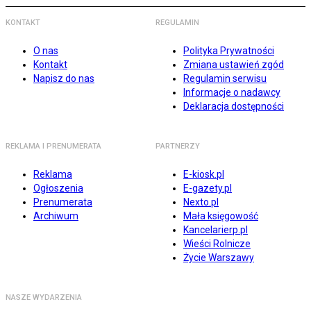
KONTAKT
REGULAMIN
O nas
Polityka Prywatności
Kontakt
Zmiana ustawień zgód
Napisz do nas
Regulamin serwisu
Informacje o nadawcy
Deklaracja dostępności
REKLAMA I PRENUMERATA
PARTNERZY
Reklama
E-kiosk.pl
Ogłoszenia
E-gazety.pl
Prenumerata
Nexto.pl
Archiwum
Mała księgowość
Kancelarierp.pl
Wieści Rolnicze
Życie Warszawy
NASZE WYDARZENIA