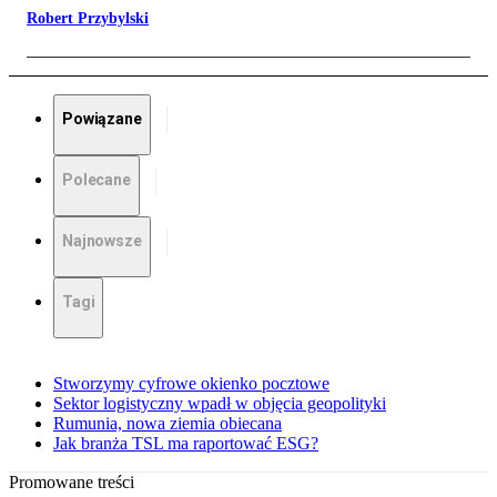
Robert Przybylski
Powiązane
Polecane
Najnowsze
Tagi
Stworzymy cyfrowe okienko pocztowe
Sektor logistyczny wpadł w objęcia geopolityki
Rumunia, nowa ziemia obiecana
Jak branża TSL ma raportować ESG?
Promowane treści