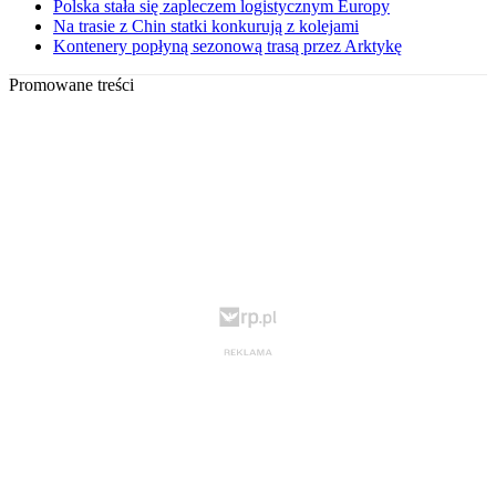
Polska stała się zapleczem logistycznym Europy
Na trasie z Chin statki konkurują z kolejami
Kontenery popłyną sezonową trasą przez Arktykę
Promowane treści