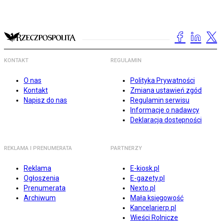
KONTAKT
REGULAMIN
O nas
Polityka Prywatności
Kontakt
Zmiana ustawień zgód
Napisz do nas
Regulamin serwisu
Informacje o nadawcy
Deklaracja dostępności
REKLAMA I PRENUMERATA
PARTNERZY
Reklama
E-kiosk.pl
Ogłoszenia
E-gazety.pl
Prenumerata
Nexto.pl
Archiwum
Mała księgowość
Kancelarierp.pl
Wieści Rolnicze