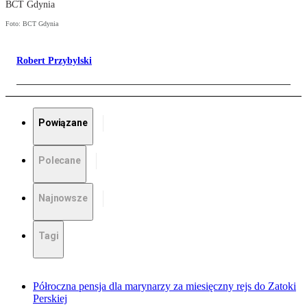
BCT Gdynia
Foto: BCT Gdynia
Robert Przybylski
Powiązane
Polecane
Najnowsze
Tagi
Półroczna pensja dla marynarzy za miesięczny rejs do Zatoki
Perskiej