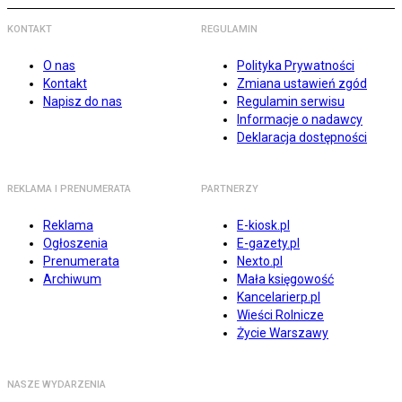
KONTAKT
REGULAMIN
O nas
Polityka Prywatności
Kontakt
Zmiana ustawień zgód
Napisz do nas
Regulamin serwisu
Informacje o nadawcy
Deklaracja dostępności
REKLAMA I PRENUMERATA
PARTNERZY
Reklama
E-kiosk.pl
Ogłoszenia
E-gazety.pl
Prenumerata
Nexto.pl
Archiwum
Mała księgowość
Kancelarierp.pl
Wieści Rolnicze
Życie Warszawy
NASZE WYDARZENIA