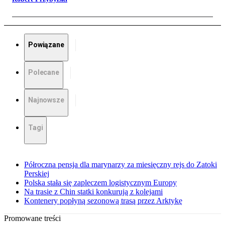
Powiązane
Polecane
Najnowsze
Tagi
Półroczna pensja dla marynarzy za miesięczny rejs do Zatoki
Perskiej
Polska stała się zapleczem logistycznym Europy
Na trasie z Chin statki konkurują z kolejami
Kontenery popłyną sezonową trasą przez Arktykę
Promowane treści