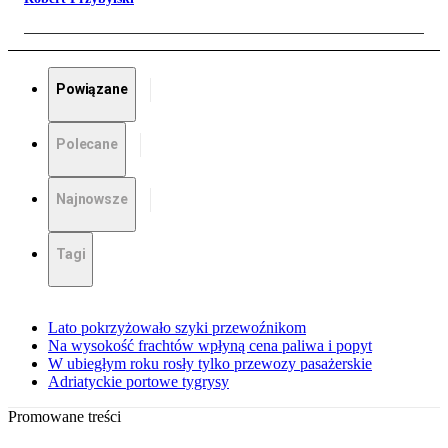
Powiązane
Polecane
Najnowsze
Tagi
Lato pokrzyżowało szyki przewoźnikom
Na wysokość frachtów wpłyną cena paliwa i popyt
W ubiegłym roku rosły tylko przewozy pasażerskie
Adriatyckie portowe tygrysy
Promowane treści