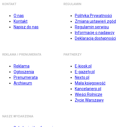
KONTAKT
REGULAMIN
O nas
Polityka Prywatności
Kontakt
Zmiana ustawień zgód
Napisz do nas
Regulamin serwisu
Informacje o nadawcy
Deklaracja dostępności
REKLAMA I PRENUMERATA
PARTNERZY
Reklama
E-kiosk.pl
Ogłoszenia
E-gazety.pl
Prenumerata
Nexto.pl
Archiwum
Mała księgowość
Kancelarierp.pl
Wieści Rolnicze
Życie Warszawy
NASZE WYDARZENIA