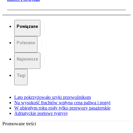
Powiązane
Polecane
Najnowsze
Tagi
Lato pokrzyżowało szyki przewoźnikom
Na wysokość frachtów wpłyną cena paliwa i popyt
W ubiegłym roku rosły tylko przewozy pasażerskie
Adriatyckie portowe tygrysy
Promowane treści