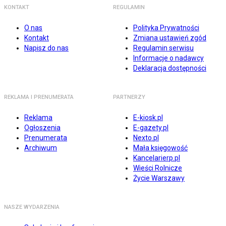
KONTAKT
REGULAMIN
O nas
Polityka Prywatności
Kontakt
Zmiana ustawień zgód
Napisz do nas
Regulamin serwisu
Informacje o nadawcy
Deklaracja dostępności
REKLAMA I PRENUMERATA
PARTNERZY
Reklama
E-kiosk.pl
Ogłoszenia
E-gazety.pl
Prenumerata
Nexto.pl
Archiwum
Mała księgowość
Kancelarierp.pl
Wieści Rolnicze
Życie Warszawy
NASZE WYDARZENIA